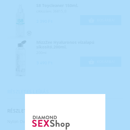
S8 Toycleaner 150ml.
cikkszám: 36815_0
KOSÁRBA!
2 390 Ft
MizzZee Hyaluronos vízalapú
síkosító,200ml.
200ml
KOSÁRBA!
3 490 Ft
RÉSZLETES LEÍRÁS
RÉSZLETES LEÍRÁS
Nylon Over The Knee - NEON ZÖLD.