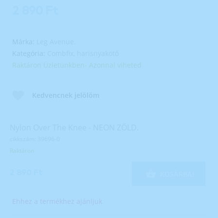
2 890 Ft
Márka:
Leg Avenue.
Kategória:
Combfix, harisnyakötő
Raktáron Üzletünkben- Azonnal viheted
Kedvencnek jelölöm
Nylon Over The Knee - NEON ZÖLD.
cikkszám: 39696-0
Raktáron
2 890 Ft
KOSÁRBA!
Ehhez a termékhez ajánljuk