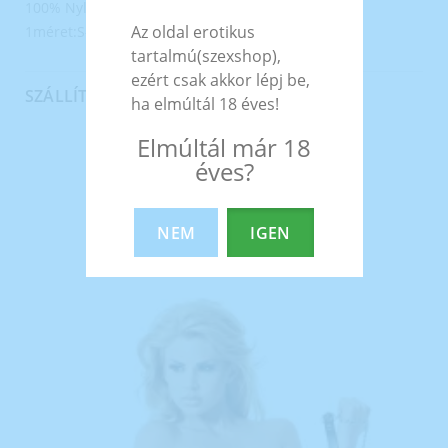
100% Nylon.
Az oldal erotikus
1méret:S-L -ig jó.
tartalmú(szexshop),
ezért csak akkor lépj be,
SZÁLLÍTÁS
ha elmúltál 18 éves!
Elmúltál már 18
éves?
EZEK A TERMÉKEK IS
ÉRDEKELHETNEK TÉGED
NEM
IGEN