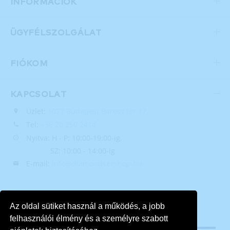
INFORMÁCIÓK
ÜGYFÉLSZOLGÁLAT
FIÓKOM
KAPCSOLAT
Üzlet:
1077 Budapest Baross tér 17.
Tel:
+36 20 250 2414
Nyitva: H - P: 10:00-19:00-ig,
SZ: 10:00 - 14:00-ig
E-mail:
info@diamondsexshop.hu
Az oldal sütiket használ a működés, a jobb
felhasználói élmény és a személyre szabott